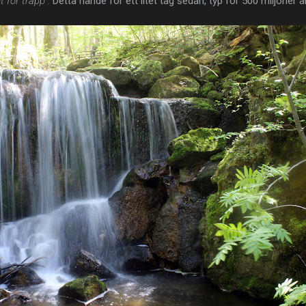
t för trapp".
Detta hände för ett litet tag sedan, typ för 500 miljoner å