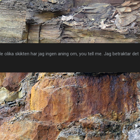
de olika skikten har jag ingen aning om, you tell me. Jag betraktar de