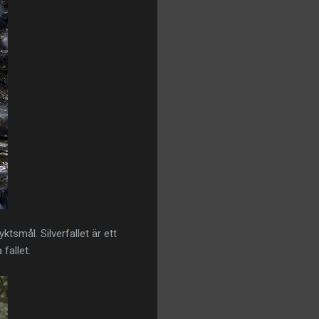
ktsmål. Silverfallet är ett
fallet.