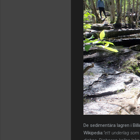
De sedimentära lagren i Bill
Wikipedia:
"ett underlag som b