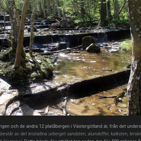
ingen och de andra 12 platåbergen i Västergötland är, från det understa
estår av det kristallina urberget sandsten, alunskiffer, kalksten, lersk