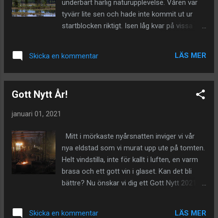
underbart härlig naturupplevelse. Våren var
när de blommat över blir de avlösta av ett
tyvärr lite sen och hade inte kommit ut ur
flertal rosor och clematis på samma vägg.
startblocken riktigt. Isen låg kvar på vissa
Wisteria floribunda "Longissima alba " heter
sjöar och en hel del snö fanns kvar på fjällen,
blåregnet. Intill vårt gigantiska stenblock
flyttfåglarna hade inte anlänt som vi hoppats
växer det riktigt bra tack vare värmen som
LÄS MER
Skicka en kommentar
på, men ändå! Vilka vyer! Vilka vidder! Efter
lagras i stenblocket och det extra ljuset som
första dagens resa stannade vi vid Fulufjället
reflekteras i damme...
i nordvästra Dalarna. Här fick vi
Gott Nytt År!
introduktionen till blåsten och snödrivorna.
Och de otroliga vyerna över fjällvärlden.
januari 01, 2021
Någonstans här uppe på Fulufjället finns Old
Tjikko som är namnet på världens äldsta
Mitt i mörkaste nyårsnatten inviger vi vår
träd! Vi hade ingen möjlighet att leta upp den
nya eldstad som vi murat upp ute på tomten.
men den ser ut ungefär som granen på
Helt vindstilla, inte för kallt i luften, en varm
bilden. Old Tjikkos ålder: över 9.000 år!! Har
brasa och ett gott vin i glaset. Kan det bli
stått där sedan slutet av istiden, vilken häftig
bättre? Nu önskar vi dig ett Gott Nytt 2021, vi
tanke. Här i Fulufjället finns också Sveriges
hoppas att vi alla ska få ett intressant och
högsta vattenfall, Njupeskär, 93 meter högt.
givande år, även om det säkerligen blir
Vid den här tiden var det maximalt med
LÄS MER
Skicka en kommentar