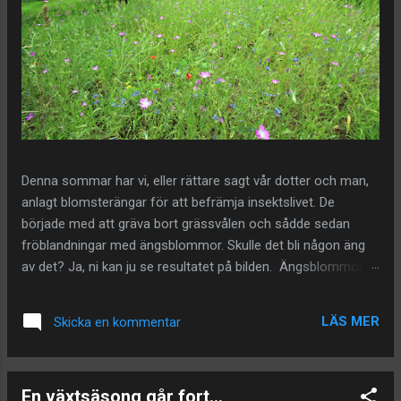
Denna sommar har vi, eller rättare sagt vår dotter och man,
anlagt blomsterängar för att befrämja insektslivet. De
började med att gräva bort grässvålen och sådde sedan
fröblandningar med ängsblommor. Skulle det bli någon äng
av det? Ja, ni kan ju se resultatet på bilden. Ängsblommor
vill ha mager jord, därför behöver gräset tas bort annars
utkonkurreras de mer svagväxande ängsblommorna och de
LÄS MER
Skicka en kommentar
är dem insekterna vill ha. Detta var en yta som bestod av en
björkskog. Björkarna togs ner, stubbarna grävdes upp och
det resulterade i en bar jordyta som sedan invaderades av
En växtsäsong går fort...
alla de växter du ser på bilden. Allt detta blev till ett verkligt