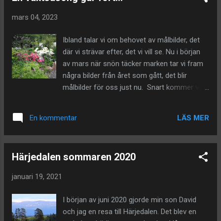
stort smörgåsbord för alla slags insekter: fjärilar, bin, humlor,
mars 04, 2023
skalbaggar mm. Vi såg en programserie på SVT som heter
"Ge oss naturen tillbaka". Om den fortfarande ligger kvar på
Ibland talar vi om behovet av målbilder, det
SVT Play, se den. Det blev en ögonöppnare och en stark
där vi strävar efter, det vi vill se. Nu i början
motivation för oss. I Danmark genomfördes ett stort projekt
av mars när snön täcker marken tar vi fram
för att befrämja biologisk mångfald. So...
några bilder från året som gått, det blir
målbilder för oss just nu. Snart kommer vi
att se våra minirhododendron längs
dammkanten slå ut i rött och vitt, de är tidiga.
LÄS MER
En kommentar
Den röda heter Rhododendron "Diamond
Red" och den vita Azalea japonica
"Kermesina Alba" . Myskmadran kommer att
Härjedalen sommaren 2020
breda ut sig ännu mer som marktäckare,
färger och former kommer att avlösa
januari 19, 2021
varandra under växtåret. Blåregnet som vi
associerar med sydligare nejder har etablerat
I början av juni 2020 gjorde min son David
sig bra på vår pergola på norrsidan och blir
och jag en resa till Härjedalen. Det blev en
en vacker vägg. Blåregnet kommer tidigt och