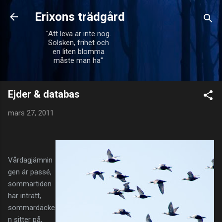
Fortsätt till huvudinnehåll
Erixons trädgård
"Att leva är inte nog.
Solsken, frihet och
en liten blomma
måste man ha"
Ejder & databas
mars 27, 2011
Vårdagjämnin
gen är passé,
sommartiden
har inträtt,
sommardäcke
n sitter på,