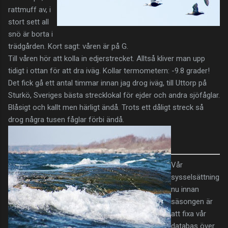
rattmuff av, i
stort sett all
snö är borta i
trädgården. Kort sagt: våren är på G.
Till våren hör att kolla in edjerstrecket. Alltså kliver man upp
tidigt i ottan för att dra iväg. Kollar termometern: -9.8 grader!
Det fick gå ett antal timmar innan jag drog iväg, till Uttorp på
Sturkö, Sveriges bästa strecklokal för ejder och andra sjöfåglar.
Blåsigt och kallt men härligt ändå. Trots ett dåligt streck så
drog några tusen fåglar förbi ändå.
Vår
sysselsättning
nu innan
säsongen är
att fixa vår
databas över